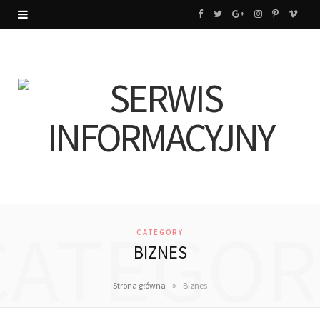
F
T
G
I
P
V
a
w
o
n
i
i
c
i
o
s
n
m
e
t
g
t
t
e
b
t
l
a
e
o
o
e
e
g
r
o
r
P
r
e
k
l
a
s
CATEGOR
CATEGORY
u
m
t
BIZNES
s
»
Strona główna
Biznes