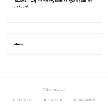
Flawless – Twój internetowy butik z elegancką odzieżą
dla kobiet
sitemap
© Evokerc.com
FACEBOOK
TWITTER
INSTAGRAM