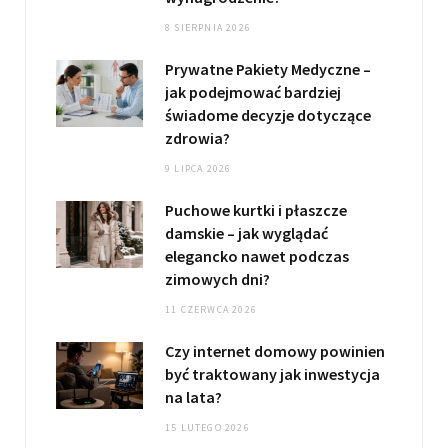
8 SIERPNIA 2026
Prywatne Pakiety Medyczne –
jak podejmować bardziej
świadome decyzje dotyczące
zdrowia?
9 LIPCA 2026
Puchowe kurtki i płaszcze
damskie – jak wyglądać
elegancko nawet podczas
zimowych dni?
11 CZERWCA 2026
Czy internet domowy powinien
być traktowany jak inwestycja
na lata?
15 LUTEGO 2026