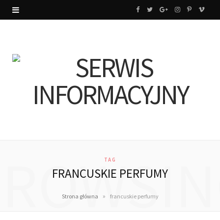
F
T
G
I
P
V
a
w
o
n
i
i
c
i
o
s
n
m
e
t
g
t
t
e
b
t
l
a
e
o
o
e
e
g
r
o
r
P
r
e
k
l
a
s
BROWSIN
TAG
u
m
t
FRANCUSKIE PERFUMY
s
»
Strona główna
francuskie perfumy