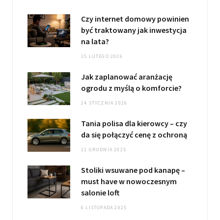
Czy internet domowy powinien
być traktowany jak inwestycja
na lata?
15 LUTEGO 2026
Jak zaplanować aranżację
ogrodu z myślą o komforcie?
24 STYCZNIA 2026
Tania polisa dla kierowcy – czy
da się połączyć cenę z ochroną
11 GRUDNIA 2025
Stoliki wsuwane pod kanapę –
must have w nowoczesnym
salonie loft
6 LISTOPADA 2025