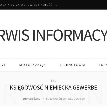
ZWROT PODATKU Z NIEMIEC A PRACA Z DODATKIEM ZA ODPOWIEDZIALNOŚĆ – JAK ROZLICZYĆ WYŻSZE WYNAGRODZENIE?
RZE
MOTORYZACJA
TECHNOLOGIA
TUR
BROWSIN
TAG
KSIĘGOWOŚĆ NIEMIECKA GEWERBE
»
Strona główna
księgowość niemiecka Gewerbe