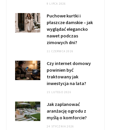
9 LIPCA 2026
Puchowe kurtki i
płaszcze damskie – jak
wyglądać elegancko
nawet podczas
zimowych dni?
11 CZERWCA 2026
Czy internet domowy
powinien być
traktowany jak
inwestycja na lata?
15 LUTEGO 2026
Jak zaplanować
aranżację ogrodu z
myślą o komforcie?
24 STYCZNIA 2026