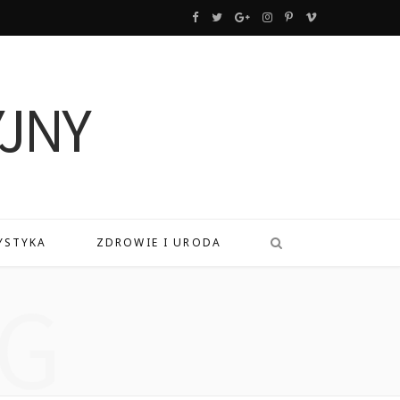
F
T
G
I
P
V
a
w
o
n
i
i
c
i
o
s
n
m
e
t
g
t
t
e
b
t
l
a
e
o
o
e
e
g
r
o
r
P
r
e
YSTYKA
ZDROWIE I URODA
k
l
a
s
G
u
m
t
s