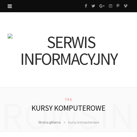
F
T
G
I
P
V
a
w
o
n
i
i
c
i
o
s
n
m
e
t
g
t
t
e
b
t
l
a
e
o
o
e
e
g
r
o
r
P
r
e
k
l
a
s
BROWSIN
TAG
u
m
t
KURSY KOMPUTEROWE
s
»
Strona główna
kursy komputerowe