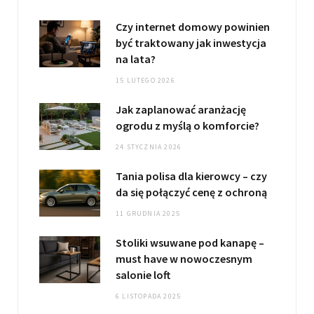
Czy internet domowy powinien
być traktowany jak inwestycja
na lata?
15 LUTEGO 2026
Jak zaplanować aranżację
ogrodu z myślą o komforcie?
24 STYCZNIA 2026
Tania polisa dla kierowcy – czy
da się połączyć cenę z ochroną
11 GRUDNIA 2025
Stoliki wsuwane pod kanapę –
must have w nowoczesnym
salonie loft
6 LISTOPADA 2025