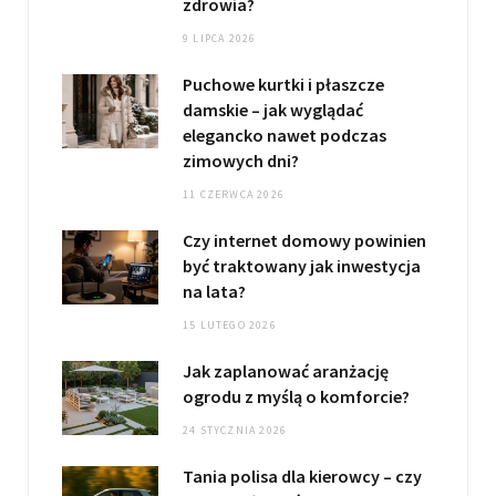
zdrowia?
9 LIPCA 2026
Puchowe kurtki i płaszcze
damskie – jak wyglądać
elegancko nawet podczas
zimowych dni?
11 CZERWCA 2026
Czy internet domowy powinien
być traktowany jak inwestycja
na lata?
15 LUTEGO 2026
Jak zaplanować aranżację
ogrodu z myślą o komforcie?
24 STYCZNIA 2026
Tania polisa dla kierowcy – czy