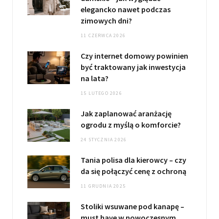
elegancko nawet podczas
zimowych dni?
11 CZERWCA 2026
Czy internet domowy powinien
być traktowany jak inwestycja
na lata?
15 LUTEGO 2026
Jak zaplanować aranżację
ogrodu z myślą o komforcie?
24 STYCZNIA 2026
Tania polisa dla kierowcy – czy
da się połączyć cenę z ochroną
11 GRUDNIA 2025
Stoliki wsuwane pod kanapę –
must have w nowoczesnym