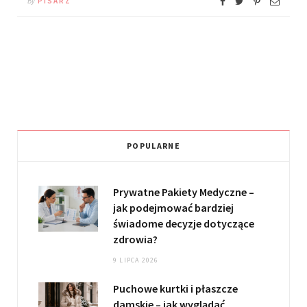
By
PISARZ
POPULARNE
Prywatne Pakiety Medyczne –
jak podejmować bardziej
świadome decyzje dotyczące
zdrowia?
9 LIPCA 2026
Puchowe kurtki i płaszcze
damskie – jak wyglądać