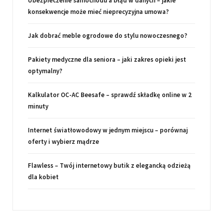
Ubezpieczenie samochodu a błąd w danych – jakie
konsekwencje może mieć nieprecyzyjna umowa?
Jak dobrać meble ogrodowe do stylu nowoczesnego?
Pakiety medyczne dla seniora – jaki zakres opieki jest
optymalny?
Kalkulator OC-AC Beesafe – sprawdź składkę online w 2
minuty
Internet światłowodowy w jednym miejscu – porównaj
oferty i wybierz mądrze
Flawless – Twój internetowy butik z elegancką odzieżą
dla kobiet