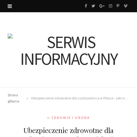
F
T
G
I
P
V
a
w
o
n
i
i
c
i
o
s
n
m
e
t
g
t
t
e
b
t
l
a
e
o
o
e
e
g
r
o
r
P
r
e
k
l
a
s
Strona
»
Ubezpieczenie zdrowotne dla cudzoziemca w Polsce – jak nie popełnić kosztownego błędu?
główna
u
m
t
s
In
ZDROWIE I URODA
Ubezpieczenie zdrowotne dla