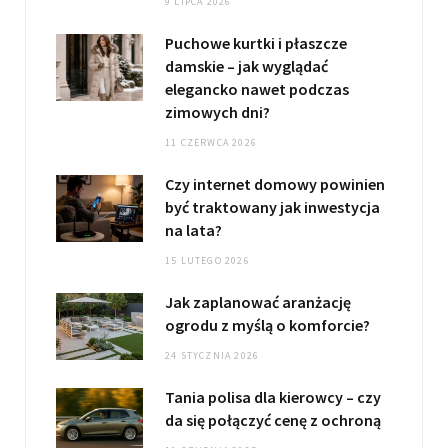
9 LIPCA 2026
Puchowe kurtki i płaszcze
damskie – jak wyglądać
elegancko nawet podczas
zimowych dni?
11 CZERWCA 2026
Czy internet domowy powinien
być traktowany jak inwestycja
na lata?
15 LUTEGO 2026
Jak zaplanować aranżację
ogrodu z myślą o komforcie?
24 STYCZNIA 2026
Tania polisa dla kierowcy – czy
da się połączyć cenę z ochroną