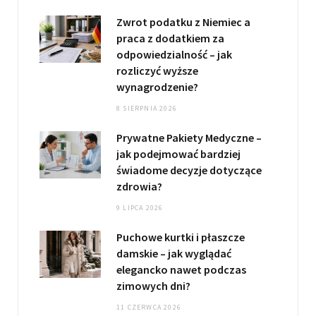
Zwrot podatku z Niemiec a
praca z dodatkiem za
odpowiedzialność – jak
rozliczyć wyższe
wynagrodzenie?
8 SIERPNIA 2026
Prywatne Pakiety Medyczne –
jak podejmować bardziej
świadome decyzje dotyczące
zdrowia?
9 LIPCA 2026
Puchowe kurtki i płaszcze
damskie – jak wyglądać
elegancko nawet podczas
zimowych dni?
11 CZERWCA 2026